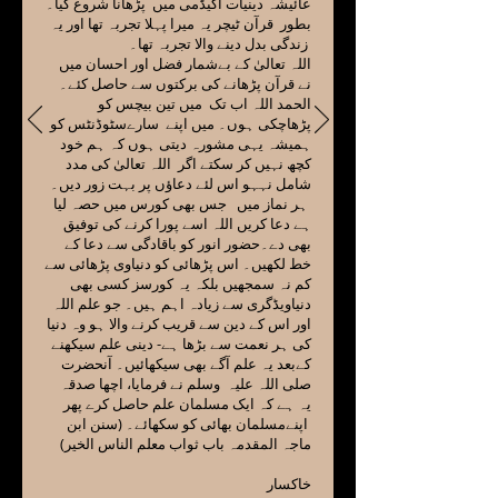
عائیشہ دینیات اکیڈمی میں پڑھانا شروع کیا۔
بطور قرآن ٹیچر یہ میرا پہلا تجربہ تھا اور یہ
زندگی بدل دینے والا تجربہ تھا۔
اللہ تعالیٰ کے بےشمار فضل اور احسان میں
نے قرآن پڑھانے کی برکتوں سے حاصل کئے۔
الحمد اللہ اب تک میں تین بیچس کو
پڑھاچکی ہوں۔ میں اپنے سارےسٹوڈنٹس کو
ہمیشہ یہی مشورہ دیتی ہوں کہ ہم خود
کچھ نہیں کر سکتے اگر اللہ تعالیٰ کی مدد
شامل نہہو اس لئے دعاؤں پر بہت زور دیں۔
ہر نماز میں جس بھی کورس میں حصہ لیا
ہے دعا کریں اللہ اسے پورا کرنے کی توفیق
بھی دے۔حضور انور کو باقادگی سے دعا کے
خط لکھیں۔ اس پڑھائی کو دنیاوی پڑھائی سے
کم نہ سمجھیں بلکہ یہ کورسز کسی بھی
دنیاویڈگری سے زیادہ اہم ہیں۔ جو علم اللہ
اور اس کے دین سے قریب کرنے والا ہو وہ دنیا
کی ہر نعمت سے بڑھا ہے- دینی علم سیکھنے
کےبعد یہ علم آگے بھی سیکھائیں۔ آنحضرت
صلی اللہ علیہ وسلم نے فرمایا، اچھا صدقہ
یہ ہے کہ ایک مسلمان علم حاصل کرے پھر
اپنےمسلمان بھائی کو سکھائے۔ (سنن ابن
ماجہ المقدمہ باب ثواب معلم الناس الخیر)
خاکسار