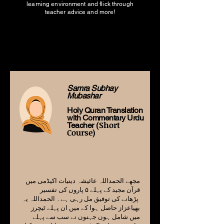
learning environment and flick through
teacher advice and more!
Here from our Teachers
Here from our Teachers
Samra Subhay
Mubashar
Holy Quran Translation
with Commentary Urdu
(Short
Teacher
Course)
مجھے الحمداللہ عائیشہ دینیات اکیڈمی میں
قرآن مجید کے پہلے
۵ پاروں کی تفسیر
پڑھانے کی توفیق مل رہی ہے۔ الحمداللہ یہ
بھیاعزاز حاصل ہوا کے میں ان پہلے ٹیچرز
میں شامل ہوں جہنوں نے سب سے پہلے