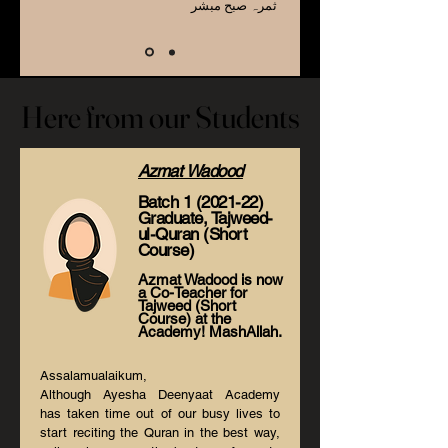
ثمرہ صبح مبشر
Here from our Students
Here from our Students
Azmat Wadood
Batch
1 (2021-22)
Graduate, Tajweed-
ul-Qura
n (Short
Course)
Azmat Wadood is now
a Co-Teacher for
Tajweed (Short
Course) at the
Academy! MashAllah.
Assalamualaikum,
Although Ayesha Deenyaat Academy
has taken time out of our busy lives to
start reciting the Quran in the best way,